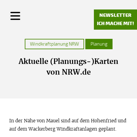
NEWSLETTER
Arbeitsgruppe Mauel
ICH MACHE MIT!
Newsletter
Windkraftplanung NRW
Planung
Kontakt
Ich mache mit!
Aktuelle (Planungs-)Karten
von NRW.de
Windkraftplanung NRW
Wissenswertes
Konsequenzen
In der Nähe von Mauel sind auf dem Hohenfried und
Links
auf dem Wackerberg Windkraftanlagen geplant.