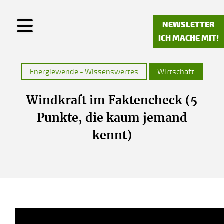
NEWSLETTER
Arbeitsgruppe Mauel
ICH MACHE MIT!
Newsletter
Energiewende - Wissenswertes
Wirtschaft
Kontakt
Ich mache mit!
Windkraft im Faktencheck (5
Punkte, die kaum jemand
Windkraftplanung NRW
kennt)
Wissenswertes
Konsequenzen
Links